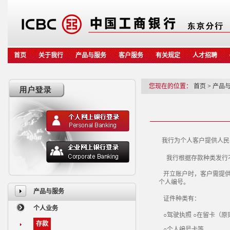
首页
关于我行
产品与服务
客户服务
有关规定
人才招聘
您现在的位置：
首页
>
产品
我行
为
个人客
户
提供人民
我行根据存款种类发行
开立账户时，客户需提
个人编号。
产品与服务
证件种类有：
个人业务
○驾驶执照 ○在留卡（原
存款
○个人
编号
卡等。