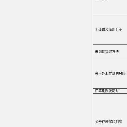
手续费及适用
汇率
未到期
提取
方法
关
于外
汇
存款的
风险
汇率剧烈波动时
关
于存款保
险
制度