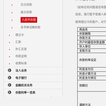
日元存款
（如有任何问题请咨询营
美元存款
目前，我行暂不受理人
人民币存款
使用借记卡的客户，对
多币种活期存款
商品名
存款期限
借记卡
存款方法
汇款
开户时最低存款金
额
存入单
位
外汇买卖
支取方法
存款证明
存款利率设定
收费标准
利息支付日
法人业务
利息
计算方法
电子银行
利息支付
单
位
金融机关业务
到期日
存款利率一览表
课
税方法